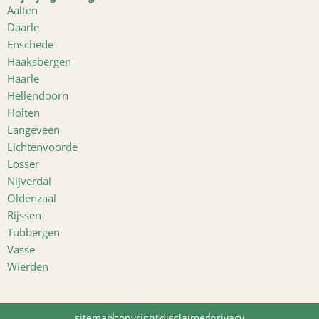
Aalten
Daarle
Enschede
Haaksbergen
Haarle
Hellendoorn
Holten
Langeveen
Lichtenvoorde
Losser
Nijverdal
Oldenzaal
Rijssen
Tubbergen
Vasse
Wierden
sitemap
copyright
disclaimer
privacy